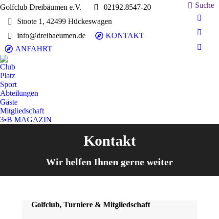
Search:
Suche
Golfclub Dreibäumen e.V.
02192.8547-20
Stoote 1, 42499 Hückeswagen
E-
Mail
info@dreibaeumen.de
KONTAKT
Faceb
page
page
ANFAHRT
Insta
opens
opens
page
in
Club
in
opens
Platz
new
new
in
Sport
wind
wind
Abteilungen
new
Gäste
wind
Mitgliedschaft
3•B MAGAZIN
Kontakt
Wir helfen Ihnen gerne weiter
Golfclub, Turniere & Mitgliedschaft