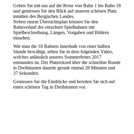
Gehen Sie mit uns auf die Reise von Bahn 1 bis Bahn 18
und geniessen Sie den Blick auf unseren schönen Platz
inmitten des Bergischen Landes.
Neben einem Übersichtsplan können Sie den
Bahnverlauf der einzelnen Spielbahnen mit
Spielbeschreibung, Längen, Vorgaben und Bildern
einsehen.
Wie man die 18 Bahnen innerhalb von einer halben
Stunde bewältigt, sehen Sie in dem folgenden Video,
welches anlässlich unseres Sommerfestes 2017
entstanden ist. Der Platzrekord über die schnellste Runde
in Dreibäumen dauerte gerade einmal 28 Minuten und
37 Sekunden.
Geniessen Sie die Eindrücke und bereiten Sie sich auf
einen schönen Tag in Dreibäumen vor.