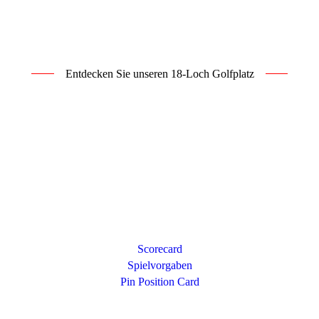
Entdecken Sie unseren 18-Loch Golfplatz
Bahn 1
Bahn 2
Bahn 3
Bahn 4
Bahn 5
Bahn 6
Bahn 7
Bahn 8
Bahn 9
Bahn 10
Bahn 11
Bahn 12
Bahn 13
Bahn 14
Bahn 15
Bahn 16
Bahn 17
Bahn 18
Scorecard
Spielvorgaben
Pin Position Card