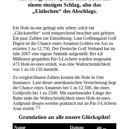
einem einzigen Schlag, also das
„Einlochen“ des Abschlags.
Ein Hole-in-one gelingt sehr selten; solch ein
„Glückstreffer“ wird entsprechend beachtet und gefeiert.
Ein paar Zahlen zur Einordnung: Laut Golfmagazin Golf
Digest ist die Chance eines Amateur-Golfers ein Ass zu
erzielen 1 zu 12.750. Der Deutsche Golf Verband hat im
Jahr 2007 eine eigene Statistik aufgestellt: Bei 4,8
Millionen gespielten Par-3-Löchern wurden insgesamt
473 Hole-in-ones erzielt, was eine Wahrscheinlichkeit
von 1 zu 10.150 darstellt.
Zu vergleichbaren Zahlen kommt die Hole In One
Insurance. Laut dieser amerikanischen Versicherung liegt
die Chance eines Amateurs bei 1 zu 12.500, die eines
Golfprofis bei 1 zu 2500. Mit zunehmender Länge der
Bahn sinkt die Wahrscheinlichkeit eines Hole-in-ones.
Aufgrund dessen werden praktisch nur an Par-3-Löchern
[1]
Asse erzielt.
Gratulation an alle unsere Glückspilze!
Name
Datum
an ...