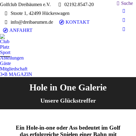
Search:
Suche
Golfclub Dreibäumen e.V.
02192.8547-20
Stoote 1, 42499 Hückeswagen
E-
Mail
info@dreibaeumen.de
KONTAKT
Faceb
page
page
ANFAHRT
Insta
opens
opens
page
in
Club
in
opens
Platz
new
new
in
Sport
wind
wind
Abteilungen
new
Gäste
wind
Mitgliedschaft
3•B MAGAZIN
Hole in One Galerie
Unsere Glückstreffer
Ein Hole-in-one oder Ass bedeutet im Golf
das erfolgreiche Spielen einer Bahn mit