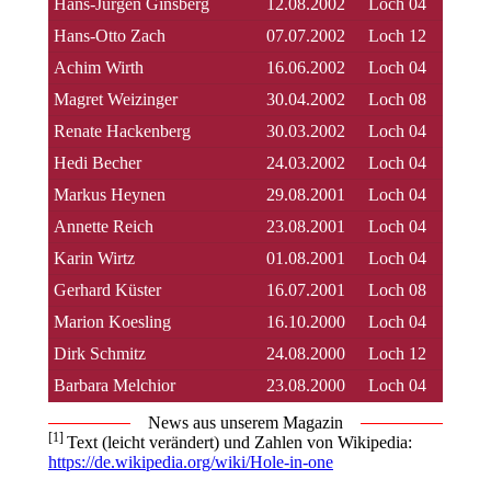
Hans-Jürgen Ginsberg
12.08.2002
Loch 04
Hans-Otto Zach
07.07.2002
Loch 12
Achim Wirth
16.06.2002
Loch 04
Magret Weizinger
30.04.2002
Loch 08
Renate Hackenberg
30.03.2002
Loch 04
Hedi Becher
24.03.2002
Loch 04
Markus Heynen
29.08.2001
Loch 04
Annette Reich
23.08.2001
Loch 04
Karin Wirtz
01.08.2001
Loch 04
Gerhard Küster
16.07.2001
Loch 08
Marion Koesling
16.10.2000
Loch 04
Dirk Schmitz
24.08.2000
Loch 12
Barbara Melchior
23.08.2000
Loch 04
News aus unserem Magazin
[1]
Text (leicht verändert) und Zahlen von Wikipedia:
https://de.wikipedia.org/wiki/Hole-in-one