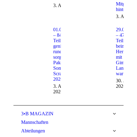
Mitglieder
3. August 2026
hinterlegt!
3. August
01.08.2026
29.07.202
– 84
– 47
Teilnehmer
Teilnehme
genießen
beim
rundum
Herrengolf
sorglos
mit
Paket beim
Gimborner
Sommer-
Land – es
Scramble
war heiß!
2026
30. Juli
3. August
2026
2026
3•B MAGAZIN
Mannschaften
Abteilungen