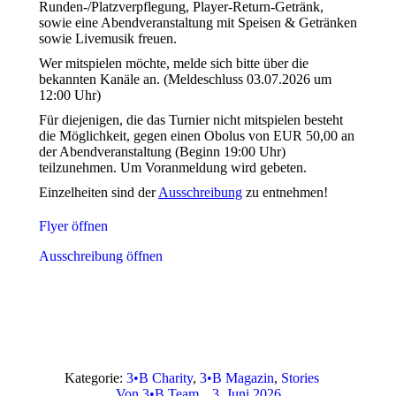
Runden-/Platzverpflegung, Player-Return-Getränk,
sowie eine Abendveranstaltung mit Speisen & Getränken
sowie Livemusik freuen.
Wer mitspielen möchte, melde sich bitte über die
bekannten Kanäle an. (Meldeschluss 03.07.2026 um
12:00 Uhr)
Für diejenigen, die das Turnier nicht mitspielen besteht
die Möglichkeit, gegen einen Obolus von EUR 50,00 an
der Abendveranstaltung (Beginn 19:00 Uhr)
teilzunehmen. Um Voranmeldung wird gebeten.
Einzelheiten sind der
Ausschreibung
zu entnehmen!
Flyer öffnen
Ausschreibung öffnen
Kategorie:
3•B Charity
,
3•B Magazin
,
Stories
Von
3•B Team
3. Juni 2026