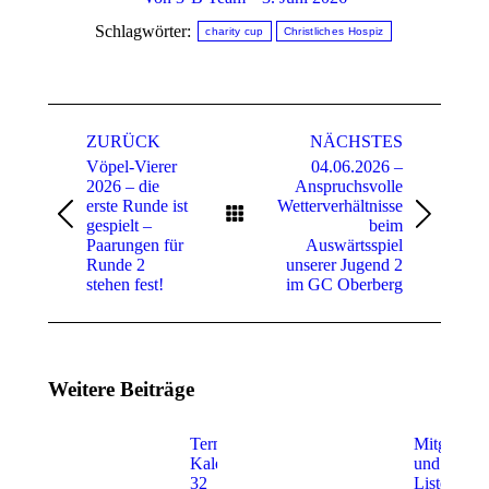
Schlagwörter:
charity cup
Christliches Hospiz
Kommentarnavigation
ZURÜCK
NÄCHSTES
Vöpel-Vierer
04.06.2026 –
2026 – die
Anspruchsvolle
erste Runde ist
Wetterverhältnisse
Vorheriger
Nächster
gespielt –
beim
Beitrag:
Beitrag:
Paarungen für
Auswärtsspiel
Runde 2
unserer Jugend 2
stehen fest!
im GC Oberberg
Weitere Beiträge
Termine der
Mitglieder
Kalenderwoche
und Handi
32
Liste im