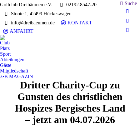
Search:
Suche
Golfclub Dreibäumen e.V.
02192.8547-20
Stoote 1, 42499 Hückeswagen
E-
Mail
info@dreibaeumen.de
KONTAKT
Faceb
page
page
ANFAHRT
Insta
opens
opens
page
in
Club
in
opens
Platz
new
new
in
Sport
wind
wind
Abteilungen
new
Gäste
wind
Mitgliedschaft
3•B MAGAZIN
Dritter Charity-Cup zu
Gunsten des christlichen
Hospizes Bergisches Land
– jetzt am 04.07.2026