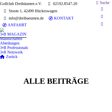
Search:
Suche
Golfclub Dreibäumen e.V.
02192.8547-20
Stoote 1, 42499 Hückeswagen
E-
Mail
info@dreibaeumen.de
KONTAKT
Faceb
page
page
ANFAHRT
Insta
opens
opens
page
in
3•B MAGAZIN
in
opens
Mannschaften
new
new
in
Abteilungen
wind
wind
3•B Professionals
new
3•B Netzwerk
wind
Zurück
ALLE BEITRÄGE
3•B Magazin
Juli
1
News
Stories
2026