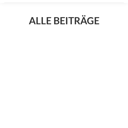
ALLE BEITRÄGE
3•B Magazin
Apr.
29
Stories
2025
ERSTES VON 22 GEPLANTEN 9-
LOCH-AFTERWORK-TURNIEREN
AM 16.04.2025 MIT 28