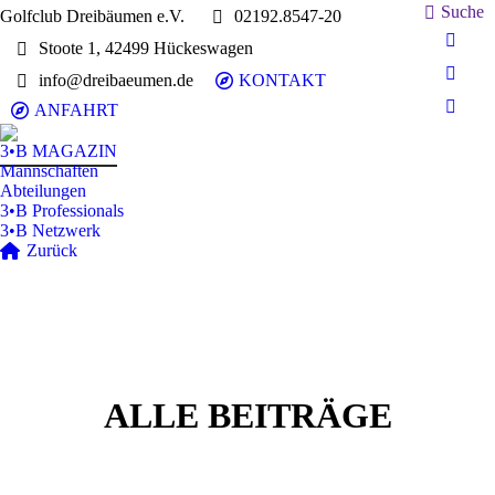
Search:
Suche
Golfclub Dreibäumen e.V.
02192.8547-20
Stoote 1, 42499 Hückeswagen
E-
Mail
info@dreibaeumen.de
KONTAKT
Faceb
page
page
ANFAHRT
Insta
opens
opens
page
in
3•B MAGAZIN
in
opens
Mannschaften
new
new
in
Abteilungen
wind
wind
3•B Professionals
new
3•B Netzwerk
wind
Zurück
ALLE BEITRÄGE
3•B Magazin
Mai