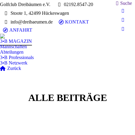
Search:
Suche
Golfclub Dreibäumen e.V.
02192.8547-20
Stoote 1, 42499 Hückeswagen
E-
Mail
info@dreibaeumen.de
KONTAKT
Faceb
page
page
ANFAHRT
Insta
opens
opens
page
in
3•B MAGAZIN
in
opens
Mannschaften
new
new
in
Abteilungen
wind
wind
3•B Professionals
new
3•B Netzwerk
wind
Zurück
ALLE BEITRÄGE
3•B Magazin
Juni
29
2020