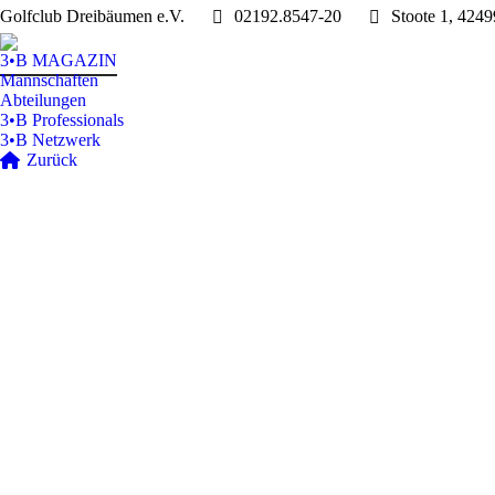
Golfclub Dreibäumen e.V.
02192.8547-20
Stoote 1, 424
3•B MAGAZIN
Mannschaften
Abteilungen
3•B Professionals
3•B Netzwerk
Zurück
3•B Magazin
Mannschaften
Stories