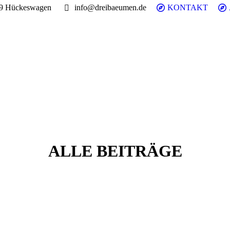
99 Hückeswagen
info@dreibaeumen.de
KONTAKT
ALLE BEITRÄGE
3•B Magazin
Juni
18
Stories
2021