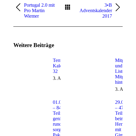
Portugal 2.0 mit
3•B
Vorheriger
Nächster
Pro Martin
Adventskalender
Beitrag:
Beitrag:
Wiemer
2017
Weitere Beiträge
Termine der
Mitglieder
Kalenderwoche
und Handi
32
Liste im
Mitglieder
3. August 2026
hinterlegt!
3. August
01.08.2026
29.07.202
– 84
– 47
Teilnehmer
Teilnehme
genießen
beim
rundum
Herrengolf
sorglos
mit
Paket beim
Gimborner