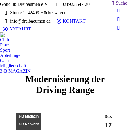
Search:
Suche
Golfclub Dreibäumen e.V.
02192.8547-20
Stoote 1, 42499 Hückeswagen
E-
Mail
info@dreibaeumen.de
KONTAKT
Faceb
page
page
ANFAHRT
Insta
opens
opens
page
in
Club
in
opens
Platz
new
new
in
Sport
wind
wind
Abteilungen
new
Gäste
wind
Mitgliedschaft
3•B MAGAZIN
Modernisierung der
Driving Range
3•B Magazin
Dez.
17
3•B Network