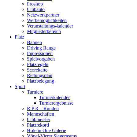
Proshop
Clubauto
Netzwerkpartner
Werbemöglichkeiten
Veranstaltungs-kalender
Mitgliederbereich
Platz
Bahnen
Driving Range
Impressionen
Spielvorgaben
Platzregeln
Scorekarte
Rettungsplan
Platzbelegung
Sport
Turniere
Turnierkalender
Turnierergebnisse
R P R – Runden
Mannschaften
Clubmeister
Platzrekord
Hole in One Galerie
Vöpel-Vierer Siegerteams