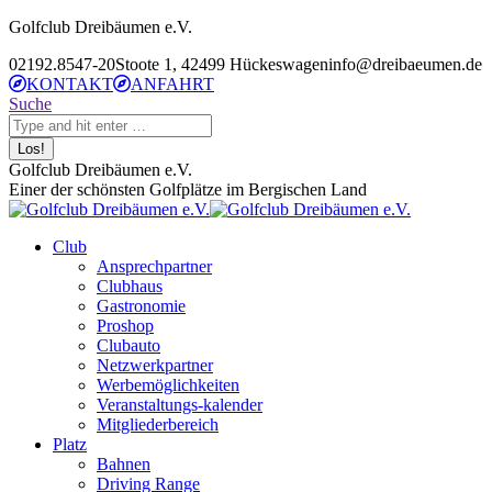
Zum
Golfclub Dreibäumen e.V.
Inhalt
02192.8547-20
Stoote 1, 42499 Hückeswagen
info@dreibaeumen.de
springen
KONTAKT
ANFAHRT
Search:
Suche
E-
Facebook
Instagram
Golfclub Dreibäumen e.V.
Mail
page
page
Einer der schönsten Golfplätze im Bergischen Land
page
opens
opens
opens
in
in
Club
in
new
new
Ansprechpartner
new
window
window
Clubhaus
window
Gastronomie
Proshop
Clubauto
Netzwerkpartner
Werbemöglichkeiten
Veranstaltungs-kalender
Mitgliederbereich
Platz
Bahnen
Driving Range