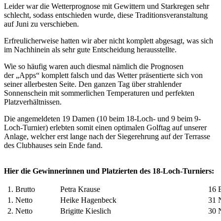
Leider war die Wetterprognose mit Gewittern und Starkregen sehr
schlecht, sodass entschieden wurde, diese Traditionsveranstaltung
auf Juni zu verschieben.
Erfreulicherweise hatten wir aber nicht komplett abgesagt, was sich
im Nachhinein als sehr gute Entscheidung herausstellte.
Wie so häufig waren auch diesmal nämlich die Prognosen
der „Apps“ komplett falsch und das Wetter präsentierte sich von
seiner allerbesten Seite. Den ganzen Tag über strahlender
Sonnenschein mit sommerlichen Temperaturen und perfekten
Platzverhältnissen.
Die angemeldeten 19 Damen (10 beim 18-Loch- und 9 beim 9-
Loch-Turnier) erlebten somit einen optimalen Golftag auf unserer
Anlage, welcher erst lange nach der Siegerehrung auf der Terrasse
des Clubhauses sein Ende fand.
Hier die Gewinnerinnen und Platzierten des 18-Loch-Turniers:
1. Brutto
Petra Krause
16 B
1. Netto
Heike Hagenbeck
31 N
2. Netto
Brigitte Kieslich
30 N