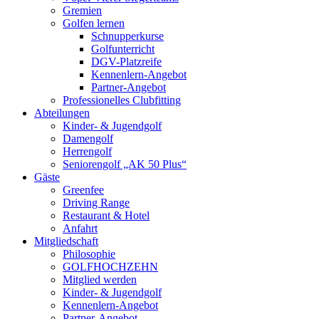
Gremien
Golfen lernen
Schnupperkurse
Golfunterricht
DGV-Platzreife
Kennenlern-Angebot
Partner-Angebot
Professionelles Clubfitting
Abteilungen
Kinder- & Jugendgolf
Damengolf
Herrengolf
Seniorengolf „AK 50 Plus“
Gäste
Greenfee
Driving Range
Restaurant & Hotel
Anfahrt
Mitgliedschaft
Philosophie
GOLFHOCHZEHN
Mitglied werden
Kinder- & Jugendgolf
Kennenlern-Angebot
Partner-Angebot