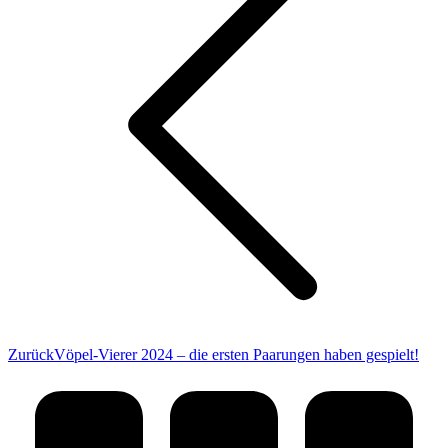
Vorheriger
Zurück
Vöpel-Vierer 2024 – die ersten Paarungen haben gespielt!
Beitrag: