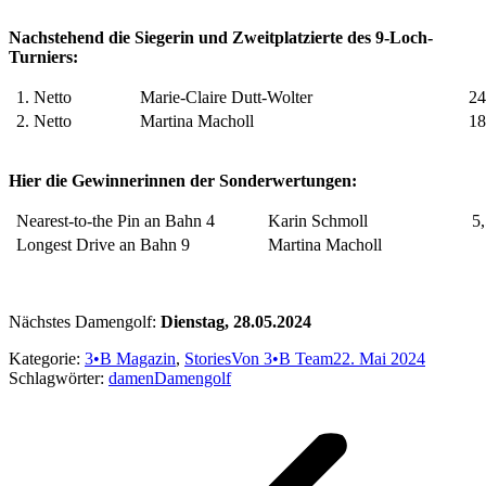
Nachstehend die Siegerin und Zweitplatzierte des 9-Loch-
Turniers:
1. Netto
Marie-Claire Dutt-Wolter
24
2. Netto
Martina Macholl
18
Hier die Gewinnerinnen der Sonderwertungen:
Nearest-to-the Pin an Bahn 4
Karin Schmoll
5,
Longest Drive an Bahn 9
Martina Macholl
Nächstes Damengolf:
Dienstag, 28.05.2024
Kategorie:
3•B Magazin
,
Stories
Von
3•B Team
22. Mai 2024
Schlagwörter:
damen
Damengolf
Kommentarnavigation