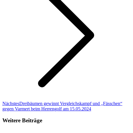
Nächster
Nächstes
Dreibäumen gewinnt Vergleichskampf und „Fässchen“
Beitrag:
gegen Varmert beim Herrengolf am 15.05.2024
Weitere Beiträge