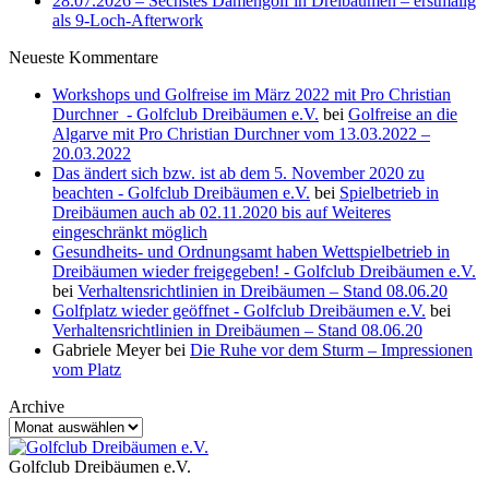
28.07.2026 – Sechstes Damengolf in Dreibäumen – erstmalig
als 9-Loch-Afterwork
Neueste Kommentare
Workshops und Golfreise im März 2022 mit Pro Christian
Durchner - Golfclub Dreibäumen e.V.
bei
Golfreise an die
Algarve mit Pro Christian Durchner vom 13.03.2022 –
20.03.2022
Das ändert sich bzw. ist ab dem 5. November 2020 zu
beachten - Golfclub Dreibäumen e.V.
bei
Spielbetrieb in
Dreibäumen auch ab 02.11.2020 bis auf Weiteres
eingeschränkt möglich
Gesundheits- und Ordnungsamt haben Wettspielbetrieb in
Dreibäumen wieder freigegeben! - Golfclub Dreibäumen e.V.
bei
Verhaltensrichtlinien in Dreibäumen – Stand 08.06.20
Golfplatz wieder geöffnet - Golfclub Dreibäumen e.V.
bei
Verhaltensrichtlinien in Dreibäumen – Stand 08.06.20
Gabriele Meyer
bei
Die Ruhe vor dem Sturm – Impressionen
vom Platz
Archive
Archive
Golfclub Dreibäumen e.V.