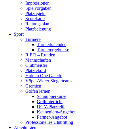
Impressionen
Spielvorgaben
Platzregeln
Scorekarte
Rettungsplan
Platzbelegung
Sport
Turniere
Turnierkalender
Turnierergebnisse
R P R – Runden
Mannschaften
Clubmeister
Platzrekord
Hole in One Galerie
Vöpel-Vierer Siegerteams
Gremien
Golfen lernen
Schnupperkurse
Golfunterricht
DGV-Platzreife
Kennenlern-Angebot
Partner-Angebot
Professionelles Clubfitting
Abteilungen