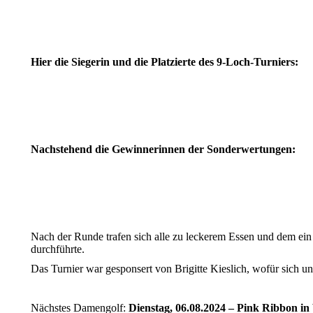
2. Netto
Barbara vom Stein
Hier die Siegerin und die Platzierte des 9-Loch-Turniers:
1. Netto
Bettina Lemmer
2. Netto
Annette Mertens
Nachstehend die Gewinnerinnen der Sonderwertungen:
Nearest-to-the-Pin an Bahn 4
Longest-Drive an Bahn 9
Nach der Runde trafen sich alle zu leckerem Essen und dem ei
durchführte.
Das Turnier war gesponsert von Brigitte Kieslich, wofür sich u
Nächstes Damengolf:
Dienstag, 06.08.2024 – Pink Ribbon in