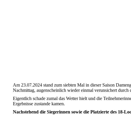
Platzbelegung
Ansprechpartner
Am 23.07.2024 stand zum siebten Mal in dieser Saison Damengo
Nachmittag, augenscheinlich wieder einmal verunsichert durch
Eigentlich schade zumal das Wetter hielt und die Teilnehmerinne
Ergebnisse zustande kamen.
Nachstehend die Siegerinnen sowie die Platzierte des 18-Lo
1. Brutto
Heike Hagenbeck
1. Netto
Marie-Claire Dutt-Wolter