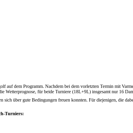
lf auf dem Programm. Nachdem bei dem vorletzten Termin mit Varmert s
 die Wetterprognose, für beide Turniere (18L+9L) insgesamt nur 16 Da
n sich über gute Bedingungen freuen konnten. Für diejenigen, die dabei
ch-Turniers:
14 Brutto-Punkte, neues Hcp. 
41 Netto-Punkte, neues Hcp. 3