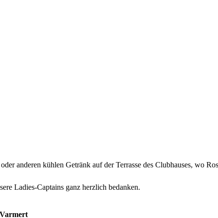
36 Netto-Punkte, neues Hcp. 2
19 Netto-Punkte, neues Hcp. 24,5
17 Netto-Punkte, Hcp. unverändert
Barbara vom Stein
Sabine Leschnig
n oder anderen kühlen Getränk auf der Terrasse des Clubhauses, wo Ro
nsere Ladies-Captains ganz herzlich bedanken.
 Varmert