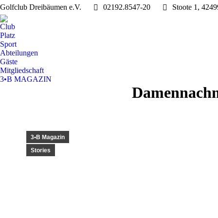
Golfclub Dreibäumen e.V.
02192.8547-20
Stoote 1, 424
Club
Platz
Sport
Abteilungen
Gäste
Mitgliedschaft
3•B MAGAZIN
Damennachmi
3•B Magazin
Stories