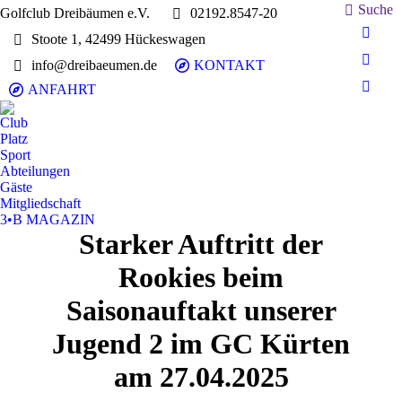
Search:
Suche
Golfclub Dreibäumen e.V.
02192.8547-20
Stoote 1, 42499 Hückeswagen
E-
Mail
info@dreibaeumen.de
KONTAKT
Faceb
page
page
ANFAHRT
Insta
opens
opens
page
in
Club
in
opens
Platz
new
new
in
Sport
wind
wind
Abteilungen
new
Gäste
wind
Mitgliedschaft
3•B MAGAZIN
Starker Auftritt der
Rookies beim
Saisonauftakt unserer
Jugend 2 im GC Kürten
am 27.04.2025