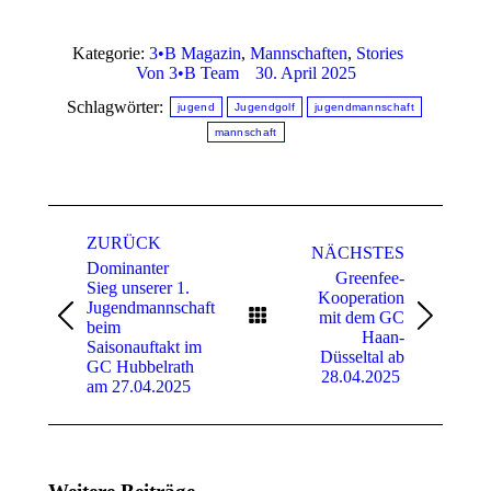
Kategorie:
3•B Magazin
,
Mannschaften
,
Stories
Von
3•B Team
30. April 2025
Schlagwörter:
jugend
Jugendgolf
jugendmannschaft
mannschaft
Kommentarnavigation
ZURÜCK
NÄCHSTES
Dominanter
Greenfee-
Sieg unserer 1.
Kooperation
Jugendmannschaft
mit dem GC
Vorheriger
Nächster
beim
Haan-
Beitrag:
Beitrag:
Saisonauftakt im
Düsseltal ab
GC Hubbelrath
28.04.2025
am 27.04.2025