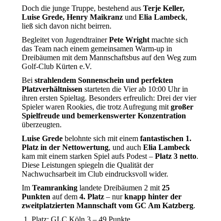
Doch die junge Truppe, bestehend aus
Terje Keller,
Luise Grede, Henry Maikranz
und
Elia Lambeck
,
ließ sich davon nicht beirren.
Begleitet von Jugendtrainer
Pete Wright
machte sich
das Team nach einem gemeinsamen Warm-up in
Dreibäumen mit dem Mannschaftsbus auf den Weg zum
Golf-Club Kürten e.V.
Bei
strahlendem Sonnenschein und perfekten
Platzverhältnissen
starteten die Vier ab 10:00 Uhr in
ihren ersten Spieltag. Besonders erfreulich: Drei der vier
Spieler waren Rookies, die trotz Aufregung mit
großer
Spielfreude und bemerkenswerter Konzentration
überzeugten.
Luise Grede
belohnte sich mit einem
fantastischen 1.
Platz in der Nettowertung
, und auch
Elia Lambeck
kam mit einem starken Spiel aufs Podest –
Platz 3 netto
.
Diese Leistungen spiegeln die Qualität der
Nachwuchsarbeit im Club eindrucksvoll wider.
Im
Teamranking
landete Dreibäumen 2 mit
25
Punkten
auf dem
4. Platz
– nur
knapp hinter der
zweitplatzierten Mannschaft vom GC Am Katzberg
.
Platz: GLC Köln 3 – 49 Punkte