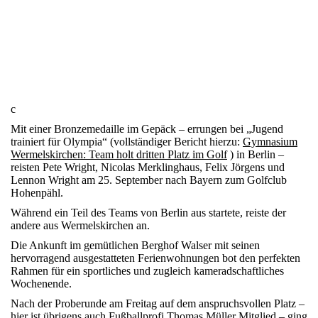
c
Mit einer Bronzemedaille im Gepäck – errungen bei „Jugend
trainiert für Olympia“ (vollständiger Bericht hierzu:
Gymnasium
Wermelskirchen: Team holt dritten Platz im Golf
) in Berlin –
reisten Pete Wright, Nicolas Merklinghaus, Felix Jörgens und
Lennon Wright am 25. September nach Bayern zum Golfclub
Hohenpähl.
Während ein Teil des Teams von Berlin aus startete, reiste der
andere aus Wermelskirchen an.
Die Ankunft im gemütlichen Berghof Walser mit seinen
hervorragend ausgestatteten Ferienwohnungen bot den perfekten
Rahmen für ein sportliches und zugleich kameradschaftliches
Wochenende.
Nach der Proberunde am Freitag auf dem anspruchsvollen Platz –
hier ist übrigens auch Fußballprofi Thomas Müller Mitglied – ging