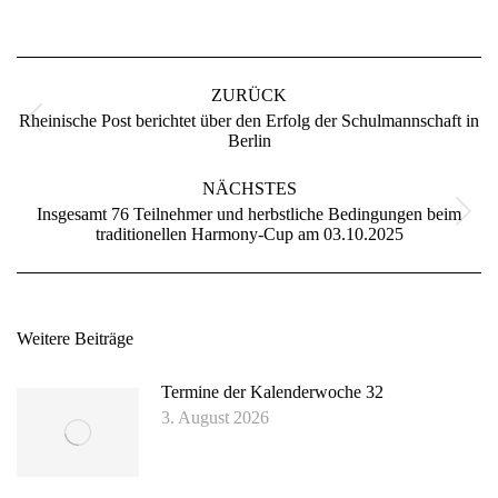
Kommentarnavigation
ZURÜCK
Rheinische Post berichtet über den Erfolg der Schulmannschaft in
Vorheriger
Berlin
Beitrag:
NÄCHSTES
Insgesamt 76 Teilnehmer und herbstliche Bedingungen beim
Nächster
traditionellen Harmony-Cup am 03.10.2025
Beitrag:
Weitere Beiträge
Termine der Kalenderwoche 32
3. August 2026