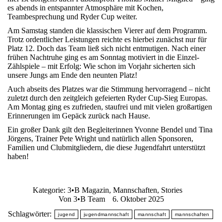
es abends in entspannter Atmosphäre mit Kochen,
Teambesprechung und Ryder Cup weiter.
Am Samstag standen die klassischen Vierer auf dem Programm.
Trotz ordentlicher Leistungen reichte es hierbei zunächst nur für
Platz 12. Doch das Team ließ sich nicht entmutigen. Nach einer
frühen Nachtruhe ging es am Sonntag motiviert in die Einzel-
Zählspiele – mit Erfolg: Wie schon im Vorjahr sicherten sich
unsere Jungs am Ende den neunten Platz!
Auch abseits des Platzes war die Stimmung hervorragend – nicht
zuletzt durch den zeitgleich gefeierten Ryder Cup-Sieg Europas.
Am Montag ging es zufrieden, staufrei und mit vielen großartigen
Erinnerungen im Gepäck zurück nach Hause.
Ein großer Dank gilt den Begleiterinnen Yvonne Bendel und Tina
Jörgens, Trainer Pete Wright und natürlich allen Sponsoren,
Familien und Clubmitgliedern, die diese Jugendfahrt unterstützt
haben!
Kategorie:
3•B Magazin
,
Mannschaften
,
Stories
Von
3•B Team
6. Oktober 2025
Schlagwörter:
jugend
jugendmannschaft
mannschaft
mannschaften