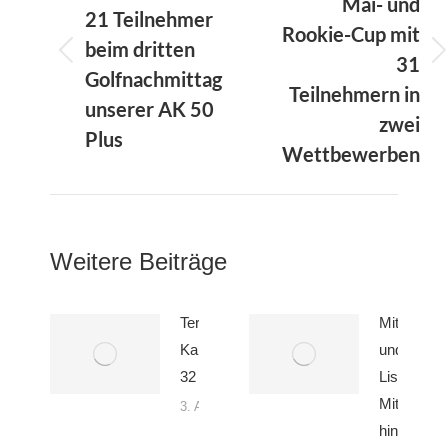
Mai- und
21 Teilnehmer
Rookie-Cup mit
beim dritten
31
Vorheriger
Nächster
Golfnachmittag
Beitrag:
Beitrag:
Teilnehmern in
unserer AK 50
zwei
Plus
Wettbewerben
Weitere Beiträge
Termine der
Mitglieder
Kalenderwoche
und Handi
32
Liste im
Mitglieder
3. August 2026
hinterlegt!