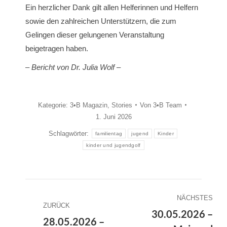
Ein herzlicher Dank gilt allen Helferinnen und Helfern
sowie den zahlreichen Unterstützern, die zum
Gelingen dieser gelungenen Veranstaltung
beigetragen haben.
– Bericht von Dr. Julia Wolf –
Kategorie:
3•B Magazin
,
Stories
Von
3•B Team
1. Juni 2026
Schlagwörter:
familientag
jugend
Kinder
kinder und jugendgolf
KOMMENTARNAVIGATI
NÄCHSTES
ZURÜCK
30.05.2026 –
28.05.2026 –