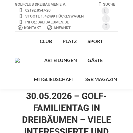
SEARCH:
SUCHE
GOLFCLUB DREIBÄUMEN E.V.
02192.8547-20
E-
STOOTE 1, 42499 HÜCKESWAGEN
Mail
Facebook
INFO@DREIBAEUMEN.DE
KONTAKT
ANFAHRT
page
page
Instagram
opens
opens
page
CLUB
PLATZ
SPORT
in
in
opens
new
new
in
ABTEILUNGEN
GÄSTE
window
window
new
window
MITGLIEDSCHAFT
3•B MAGAZIN
30.05.2026 – GOLF-
FAMILIENTAG IN
DREIBÄUMEN – VIELE
INTERESSIERTE UND