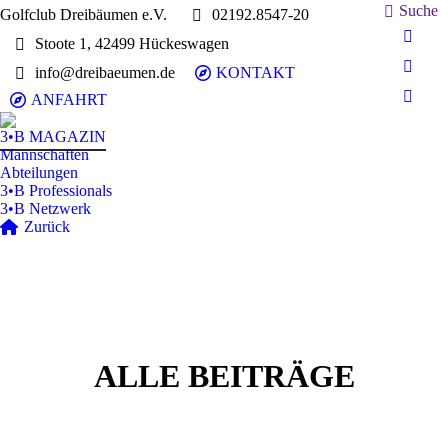
Search:
Suche
Golfclub Dreibäumen e.V.
02192.8547-20
Stoote 1, 42499 Hückeswagen
E-
Mail
info@dreibaeumen.de
KONTAKT
Faceb
page
page
ANFAHRT
Insta
opens
opens
page
in
3•B MAGAZIN
in
opens
Mannschaften
new
new
in
Abteilungen
wind
wind
3•B Professionals
new
3•B Netzwerk
wind
Zurück
ALLE BEITRÄGE
3•B Magazin
Nov.