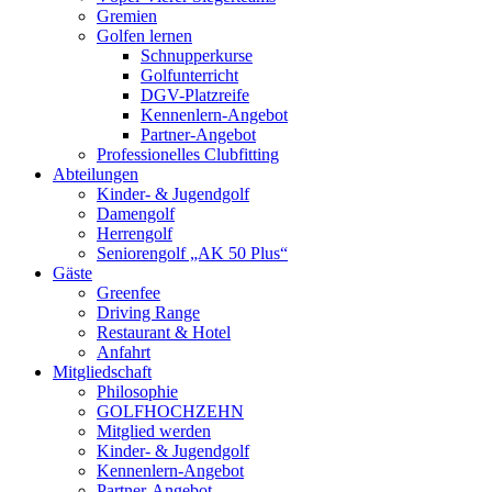
Gremien
Golfen lernen
Schnupperkurse
Golfunterricht
DGV-Platzreife
Kennenlern-Angebot
Partner-Angebot
Professionelles Clubfitting
Abteilungen
Kinder- & Jugendgolf
Damengolf
Herrengolf
Seniorengolf „AK 50 Plus“
Gäste
Greenfee
Driving Range
Restaurant & Hotel
Anfahrt
Mitgliedschaft
Philosophie
GOLFHOCHZEHN
Mitglied werden
Kinder- & Jugendgolf
Kennenlern-Angebot
Partner-Angebot