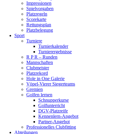
Impressionen
Spielvorgaben
Platzregeln
Scorekarte
Rettungsplan
Platzbelegung
Sport
Turniere
Turnierkalender
Turnierergebnisse
R P R – Runden
Mannschaften
Clubmeister
Platzrekord
Hole in One Galerie
Vöpel-Vierer Siegerteams
Gremien
Golfen lernen
Schnupperkurse
Golfunterricht
DGV-Platzreife
Kennenlern-Angebot
Partner-Angebot
Professionelles Clubfitting
Abteilungen