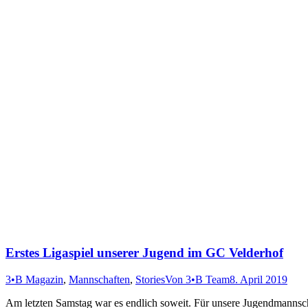
Erstes Ligaspiel unserer Jugend im GC Velderhof
3•B Magazin
,
Mannschaften
,
Stories
Von
3•B Team
8. April 2019
Am letzten Samstag war es endlich soweit. Für unsere Jugendmannsch