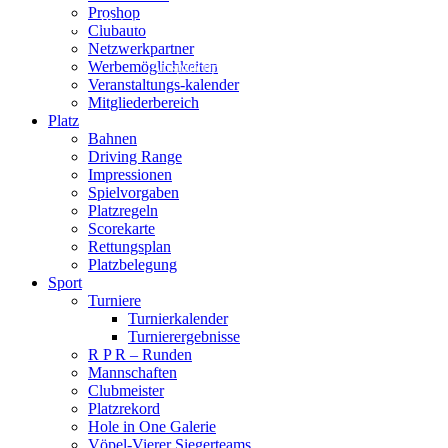
Proshop
Platzbelegung
Clubauto
Netzwerkpartner
Werbemöglichkeiten
Ansprechpartner
Veranstaltungs-kalender
Mitgliederbereich
Platz
Bahnen
Driving Range
Impressionen
Spielvorgaben
Platzregeln
Scorekarte
Rettungsplan
Platzbelegung
Sport
Turniere
Turnierkalender
Turnierergebnisse
R P R – Runden
Mannschaften
Clubmeister
Platzrekord
Hole in One Galerie
Vöpel-Vierer Siegerteams