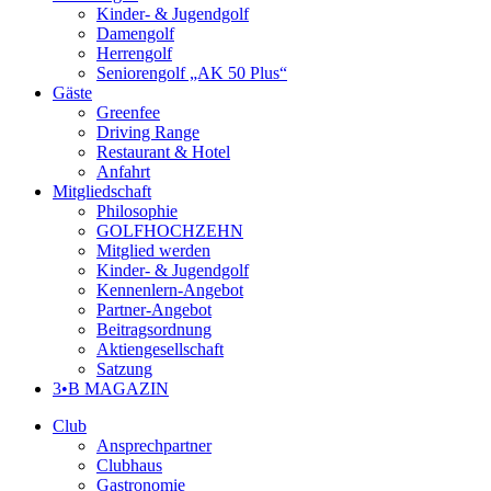
Kinder- & Jugendgolf
Damengolf
Herrengolf
Seniorengolf „AK 50 Plus“
Gäste
Greenfee
Driving Range
Restaurant & Hotel
Anfahrt
Mitgliedschaft
Philosophie
GOLFHOCHZEHN
Mitglied werden
Kinder- & Jugendgolf
Kennenlern-Angebot
Partner-Angebot
Beitragsordnung
Aktiengesellschaft
Satzung
3•B MAGAZIN
Club
Ansprechpartner
Clubhaus
Gastronomie