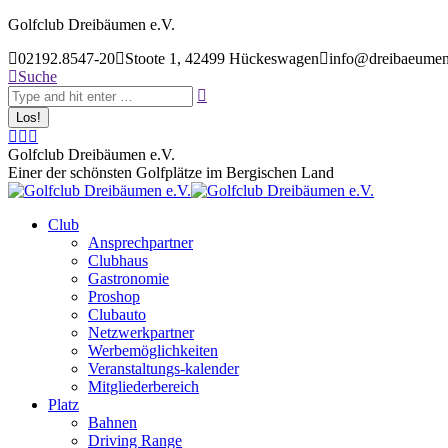
Zum
Golfclub Dreibäumen e.V.
Inhalt
02192.8547-20
Stoote 1, 42499 Hückeswagen
info@dreibaeumen
springen
Search:
Suche
E-
Facebook
Instagram
Mail
page
page
Golfclub Dreibäumen e.V.
page
opens
opens
Einer der schönsten Golfplätze im Bergischen Land
opens
in
in
in
new
new
Club
new
window
window
Ansprechpartner
window
Clubhaus
Gastronomie
Proshop
Clubauto
Netzwerkpartner
Werbemöglichkeiten
Veranstaltungs-kalender
Mitgliederbereich
Platz
Bahnen
Driving Range