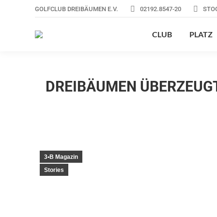
GOLFCLUB DREIBÄUMEN E.V.
02192.8547-20
STO
CLUB
PLATZ
DREIBÄUMEN ÜBERZEUGT
3•B Magazin
Stories