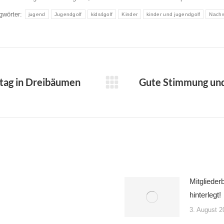
gwörter:
jugend
Jugendgolf
kids4golf
Kinder
kinder und jugendgolf
Nach
ION
ag in Dreibäumen
Gute Stimmung und
Nächster
Beitrag:
Mitglieder
hinterlegt!
3. August 2