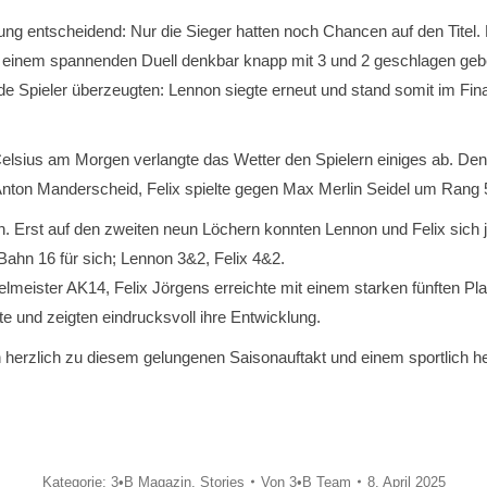
icklung entscheidend: Nur die Sieger hatten noch Chancen auf den Tit
ch einem spannenden Duell denkbar knapp mit 3 und 2 geschlagen geb
 Spieler überzeugten: Lennon siegte erneut und stand somit im Finale
 Celsius am Morgen verlangte das Wetter den Spielern einiges ab. Den
nton Manderscheid, Felix spielte gegen Max Merlin Seidel um Rang 
 Erst auf den zweiten neun Löchern konnten Lennon und Felix sich jew
Bahn 16 für sich; Lennon 3&2, Felix 4&2.
lmeister AK14, Felix Jörgens erreichte mit einem starken fünften Pla
ste und zeigten eindrucksvoll ihre Entwicklung.
n herzlich zu diesem gelungenen Saisonauftakt und einem sportlich h
Kategorie:
3•B Magazin
,
Stories
Von
3•B Team
8. April 2025