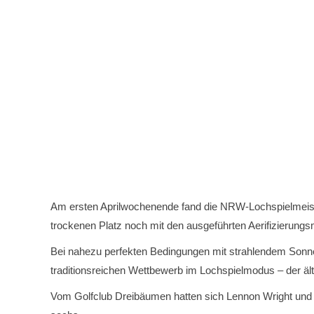
Platzbelegung
Ansprechpartner
Am ersten Aprilwochenende fand die NRW-Lochspielmeister
trockenen Platz noch mit den ausgeführten Aerifizieru
Bei nahezu perfekten Bedingungen mit strahlendem Sonnen
traditionsreichen Wettbewerb im Lochspielmodus – der äl
Vom Golfclub Dreibäumen hatten sich Lennon Wright und Feli